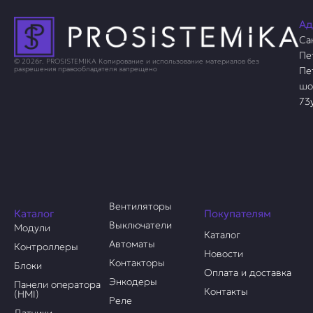
Ад
Са
Пе
© 2026г. PROSISTEMIKA Копирование и использование материалов без
Пе
разрешения правообладателя запрещено
шо
73
Вентиляторы
Каталог
Покупателям
Выключатели
Модули
Каталог
Автоматы
Контроллеры
Новости
Контакторы
Блоки
Оплата и доставка
Энкодеры
Панели оператора
Контакты
(HMI)
Реле