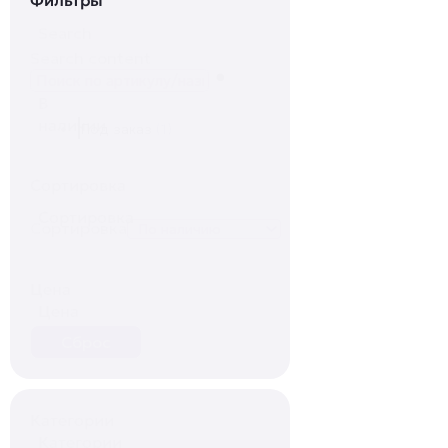
Search
Search content
В
наличии
Под заказ
(1)
Сортировка
Сортировка
Сортировка
Цена
Цена
Сброс
Категории
Категории