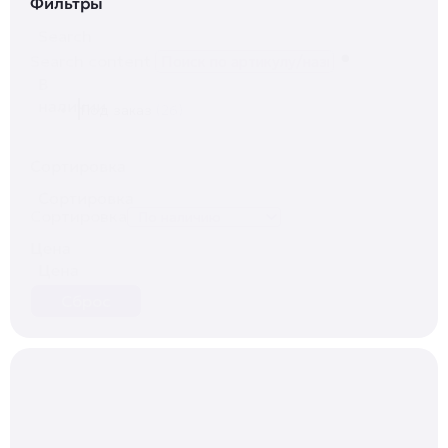
Фильтры
Search
Search content
В
наличии
Под заказ
(26)
Сортировка
Сортировка
Сортировка
Цена
Цена
Сброс