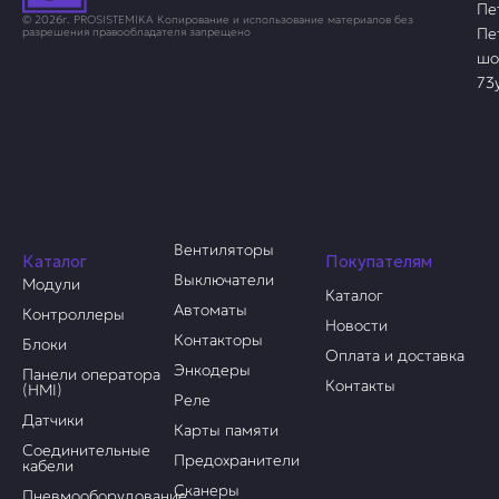
Пе
© 2026г. PROSISTEMIKA Копирование и использование материалов без
Пе
разрешения правообладателя запрещено
шо
73
Вентиляторы
Каталог
Покупателям
Выключатели
Модули
Каталог
Автоматы
Контроллеры
Новости
Контакторы
Блоки
Оплата и доставка
Энкодеры
Панели оператора
Контакты
(HMI)
Реле
Датчики
Карты памяти
Соединительные
Предохранители
кабели
Сканеры
Пневмооборудование