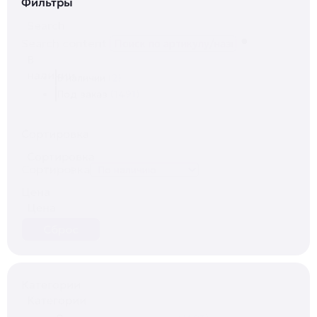
Фильтры
Search
Search content
В
наличии
В наличии
(2)
Под заказ
(1491)
Сортировка
Сортировка
Сортировка
Цена
Цена
Сброс
Категории
Категории