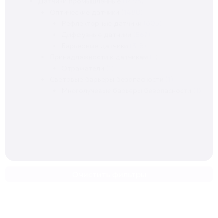
Датчики промышленные
(1493)
Оптические датчики
(1488)
Рефлекторные датчики
(603)
Диффузные датчики
(567)
Барьерные датчики
(318)
Принадлежности к датчикам
(1)
Отражатели
(1)
Световые барьеры безопасности
(1)
Многолучевые барьеры безопасности
(1)
Очистить фильтры