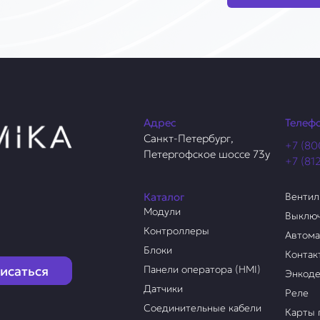
Адрес
Телеф
Санкт-Петербург,
+7 (80
Петергофское шоссе 73у
+7 (81
Каталог
Венти
Модули
Выклю
Контроллеры
Автом
Блоки
Контак
исаться
Панели оператора (HMI)
Энкод
Датчики
Реле
Соединительные кабели
Карты 