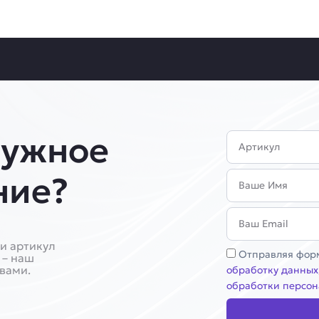
нужное
Артикул
Имя
ние?
Email
и артикул
Соглашение
Отправляя форм
 – наш
 вами.
обработку данных
обработки персон