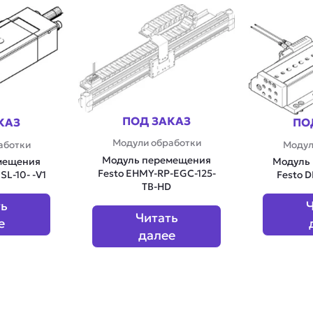
ПОД ЗАКАЗ
КАЗ
ПО
Модули обработки
аботки
Модул
Модуль перемещения
мещения
Модуль
Festo EHMY-RP-EGC-125-
L-10- -V1
Festo 
TB-HD
ть
Ч
Читать
е
далее