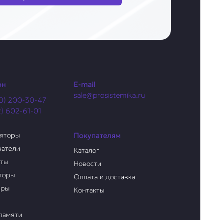
он
E-mail
sale@prosistemika.ru
0) 200-30-47
2) 602-61-01
ляторы
Покупателям
чатели
Каталог
аты
Новости
торы
Оплата и доставка
еры
Контакты
памяти