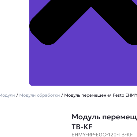
Модули
/
Модули обработки
/ Модуль перемещения Festo EHMY
Модуль перемеще
TB-KF
EHMY-RP-EGC-120-TB-KF