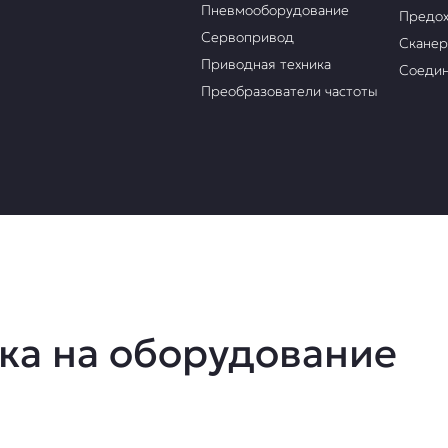
Пневмооборудование
Предох
Сервопривод
Скане
Приводная техника
Соедин
Преобразователи частоты
ка на оборудование