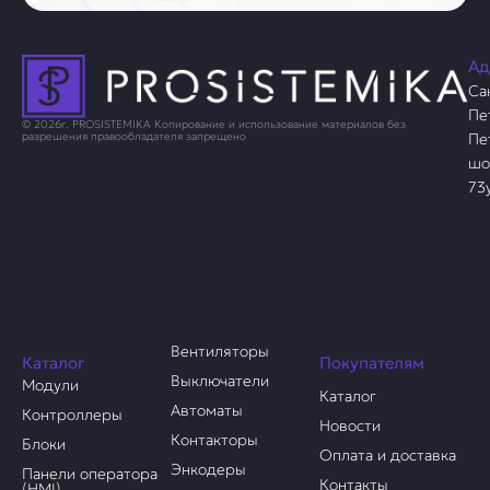
Ад
Са
Пе
© 2026г. PROSISTEMIKA Копирование и использование материалов без
Пе
разрешения правообладателя запрещено
шо
73
Вентиляторы
Каталог
Покупателям
Выключатели
Модули
Каталог
Автоматы
Контроллеры
Новости
Контакторы
Блоки
Оплата и доставка
Энкодеры
Панели оператора
Контакты
(HMI)