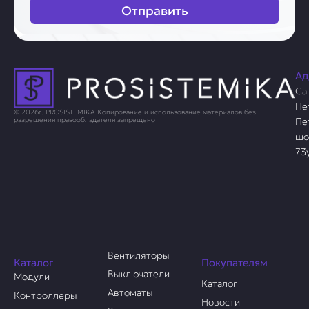
Отправить
Ад
Са
Пе
© 2026г. PROSISTEMIKA Копирование и использование материалов без
Пе
разрешения правообладателя запрещено
шо
73
Вентиляторы
Каталог
Покупателям
Выключатели
Модули
Каталог
Автоматы
Контроллеры
Новости