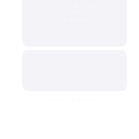
Модули аналоговых
входов
(2)
Интерфейсный модуль
(1)
Функционально-
технологический модуль
(1)
Производители
Производители
Siemens
(9)
Очистить фильтры