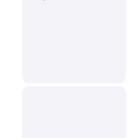
Search
Search content
В
наличии
Под заказ
(2)
В наличии
(8)
Сортировка
Сортировка
Сортировка
Категории
Категории
Промышленная
автоматизация
(10)
Модули
(10)
Модули ввода/вывода
(6)