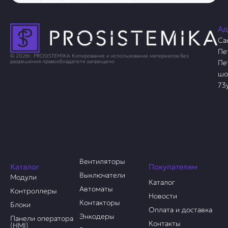
Ад
Са
Пе
© 2026г. PROSISTEMIKA Копирование и использование материалов без
Пе
разрешения правообладателя запрещено
шо
73
Вентиляторы
Каталог
Покупателям
Выключатели
Модули
Каталог
Автоматы
Контроллеры
Новости
Контакторы
Блоки
Оплата и доставка
Энкодеры
Панели оператора
Контакты
(HMI)