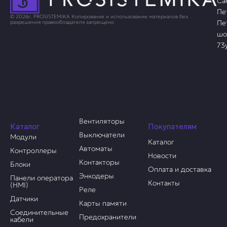
Са
Пе
© 2026г. PROSISTEMIKA Копирование и использование материалов без
Пе
разрешения правообладателя запрещено
шо
73
Вентиляторы
Каталог
Покупателям
Выключатели
Модули
Каталог
Автоматы
Контроллеры
Новости
Контакторы
Блоки
Оплата и доставка
Энкодеры
Панели оператора
Контакты
(HMI)
Реле
Датчики
Карты памяти
Соединительные
Предохранители
кабели