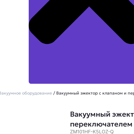
Вакуумное оборудование
/ Вакуумный эжектор с клапаном и 
Вакуумный эжект
переключателем
ZM101HF-K5LOZ-Q