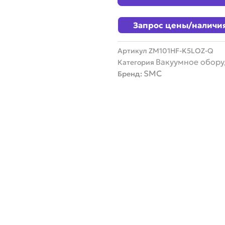
Запрос цены/наличи
Артикул
ZM101HF-K5LOZ-Q
Вакуумное обор
Категория
SMC
Бренд: