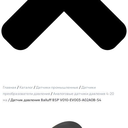
Главная
/
Каталог
/
Датчики промышленные
/
Датчики
преобразователи давления
/
Аналоговые датчики давления 4-20
ма
/ Датчик давления Balluff BSP V010-EV003-A02A0B-S4