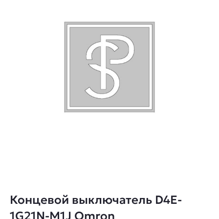
Концевой выключатель D4E-
1G21N-M1J Omron