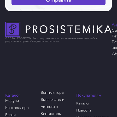
Ад
Са
Пе
© 2026г. PROSISTEMIKA Копирование и использование материалов без
Пе
разрешения правообладателя запрещено
шо
73
Вентиляторы
Каталог
Покупателям
Выключатели
Модули
Каталог
Автоматы
Контроллеры
Новости
Контакторы
Блоки