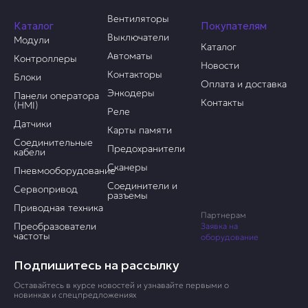
Вентиляторы
Каталог
Покупателям
Выключатели
Модули
Каталог
Автоматы
Контроллеры
Новости
Контакторы
Блоки
Оплата и доставка
Энкодеры
Панели оператора
Контакты
(HMI)
Реле
Датчики
Карты памяти
Соединительные
Предохранители
кабели
Сканеры
Пневмооборудование
Соединители и
Сервопривод
разъемы
Приводная техника
Партнерам
Преобразователи
Заявка на
частоты
оборудование
Подпишитесь на рассылку
Оставайтесь в курсе новостей и узнавайте первыми о
новинках и спецпредложениях