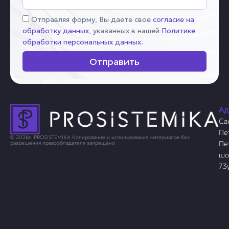
Соглашение
Отправляя форму, Вы даете свое
согласие на
обработку данных
, указанных в нашей
Политике
обработки персональных данных
.
Отправить
Ад
Са
Пе
© 2026г. PROSISTEMIKA Копирование и использование материалов без
Пе
разрешения правообладателя запрещено
шо
73