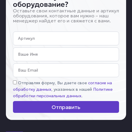
оборудование?
Оставьте свои контактные данные и артикул
оборудования, которое вам нужно – наш
менеджер найдет его и свяжется с вами.
Артикул
Имя
Email
Соглашение
Отправляя форму, Вы даете свое
согласие на
обработку данных
, указанных в нашей
Политике
обработки персональных данных
.
Отправить