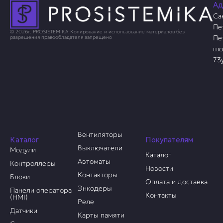
Ад
Са
Пе
© 2026г. PROSISTEMIKA Копирование и использование материалов без
Пе
разрешения правообладателя запрещено
шо
73
Вентиляторы
Каталог
Покупателям
Выключатели
Модули
Каталог
Автоматы
Контроллеры
Новости
Контакторы
Блоки
Оплата и доставка
Энкодеры
Панели оператора
Контакты
(HMI)
Реле
Датчики
Карты памяти