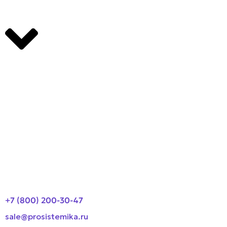
Производители
О компании
Оплата и доставка
Новости
Контакты
+7 (800) 200-30-47
sale@prosistemika.ru