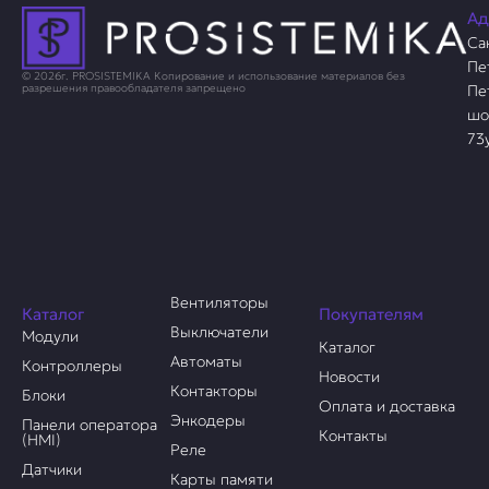
Ад
Са
Пе
© 2026г. PROSISTEMIKA Копирование и использование материалов без
Пе
разрешения правообладателя запрещено
шо
73
Вентиляторы
Каталог
Покупателям
Выключатели
Модули
Каталог
Автоматы
Контроллеры
Новости
Контакторы
Блоки
Оплата и доставка
Энкодеры
Панели оператора
Контакты
(HMI)
Реле
Датчики
Карты памяти