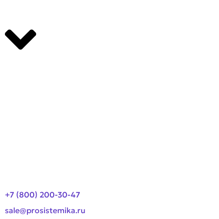
Производители
О компании
Оплата и доставка
Новости
Контакты
+7 (800) 200-30-47
sale@prosistemika.ru