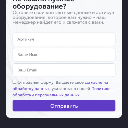
оборудование?
Оставьте свои контактные данные и артикул
оборудования, которое вам нужно – наш
менеджер найдет его и свяжется с вами.
Артикул
Имя
Email
Соглашение
Отправляя форму, Вы даете свое
согласие на
обработку данных
, указанных в нашей
Политике
обработки персональных данных
.
Отправить