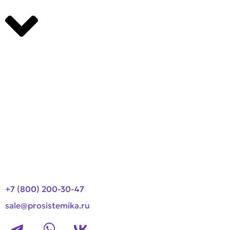
Производители
О компании
Оплата и доставка
Новости
Контакты
+7 (800) 200-30-47
sale@prosistemika.ru