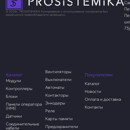
Са
Пе
© 2026г. PROSISTEMIKA Копирование и использование материалов без
Пе
разрешения правообладателя запрещено
шо
73
Вентиляторы
Каталог
Покупателям
Выключатели
Модули
Каталог
Автоматы
Контроллеры
Новости
Контакторы
Блоки
Оплата и доставка
Энкодеры
Панели оператора
Контакты
(HMI)
Реле
Датчики
Карты памяти
Соединительные
Предохранители
кабели