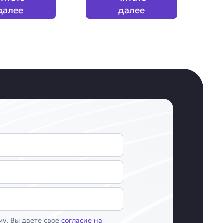
далее
далее
у, Вы даете свое
согласие на