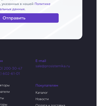
, указанных в нашей
Политике
альных данных
.
Отправить
он
E-mail
sale@prosistemika.ru
0) 200-30-47
2) 602-61-01
ляторы
Покупателям
чатели
Каталог
аты
Новости
торы
Оплата и доставка