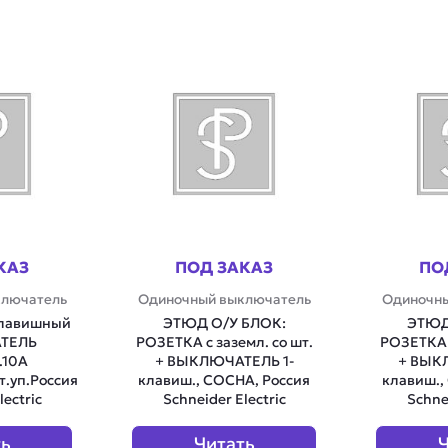
КАЗ
ПОД ЗАКАЗ
ПО
ключатель
Одиночный выключатель
Одиночны
клавишный
ЭТЮД О/У БЛОК:
ЭТЮД
ТЕЛЬ
РОЗЕТКА с заземл. со шт.
РОЗЕТКА с
.10А
+ ВЫКЛЮЧАТЕЛЬ 1-
+ ВЫК
.уп.Россия
клавиш., СОСНА, Россия
клавиш.,
lectric
Schneider Electric
Schnei
ть
Читать
Ч