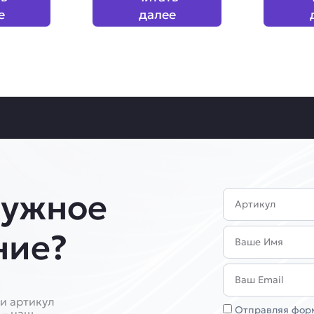
е
далее
нужное
Артикул
Имя
ние?
Email
и артикул
Соглашение
Отправляя форм
 – наш