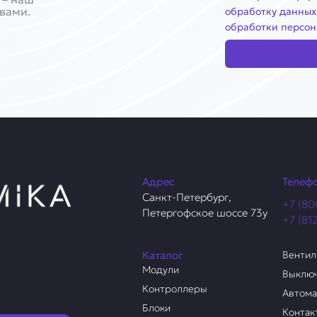
 вами.
обработку данных
обработки персон
Адрес
Телеф
Санкт-Петербург,
+7 (80
Петергофское шоссе 73у
+7 (81
Каталог
Венти
Модули
Выклю
Контроллеры
Автом
Блоки
Контак