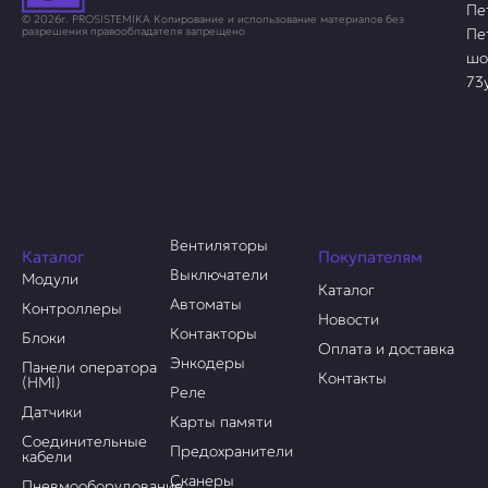
Пе
© 2026г. PROSISTEMIKA Копирование и использование материалов без
Пе
разрешения правообладателя запрещено
шо
73
Вентиляторы
Каталог
Покупателям
Выключатели
Модули
Каталог
Автоматы
Контроллеры
Новости
Контакторы
Блоки
Оплата и доставка
Энкодеры
Панели оператора
Контакты
(HMI)
Реле
Датчики
Карты памяти
Соединительные
Предохранители
кабели
Сканеры
Пневмооборудование