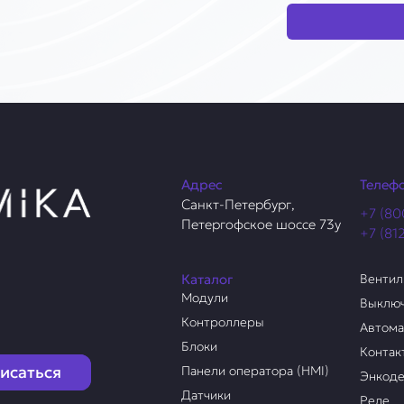
Адрес
Телеф
Санкт-Петербург,
+7 (80
Петергофское шоссе 73у
+7 (81
Каталог
Венти
Модули
Выклю
Контроллеры
Автом
Блоки
Контак
исаться
Панели оператора (HMI)
Энкод
Датчики
Реле