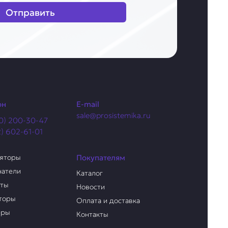
Отправить
он
E-mail
sale@prosistemika.ru
0) 200-30-47
2) 602-61-01
ляторы
Покупателям
чатели
Каталог
аты
Новости
торы
Оплата и доставка
еры
Контакты