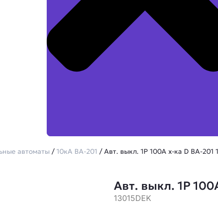
ьные автоматы
/
10кА ВА-201
/ Авт. выкл. 1Р 100А х-ка D ВА-201 
Авт. выкл. 1Р 100
13015DEK