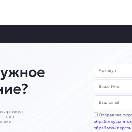
нужное
Артикул
Имя
ние?
Email
и артикул
Соглашение
Отправляя форм
 – наш
 вами.
обработку данных
обработки персон