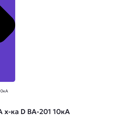
10кА
А х-ка D ВА-201 10кА