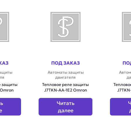
КАЗ
ПОД ЗАКАЗ
ПО
защиты
Автоматы защиты
Автом
ля
двигателя
д
е защиты
Тепловое реле защиты
Теплово
 Omron
J7TKN-AA-1E2 Omron
J7TKN
ть
Читать
Ч
е
далее