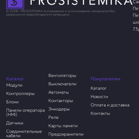
Са
Пе
© 2026г. PROSISTEMIKA Копирование и использование материалов без
Пе
разрешения правообладателя запрещено
шо
73
Вентиляторы
Каталог
Покупателям
Выключатели
Модули
Каталог
Автоматы
Контроллеры
Новости
Контакторы
Блоки
Оплата и доставка
Энкодеры
Панели оператора
Контакты
(HMI)
Реле
Датчики
Карты памяти
Соединительные
Предохранители
кабели