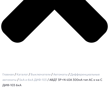
Главная
/
Каталог
/
Выключатели
/
Автоматы
/
Дифференциальные
автоматы
/
5кА и 6кА ДИФ-103
/ АВДТ 3Р+N 40А 300мА тип AC х-ка С
ДИФ-103 6кА