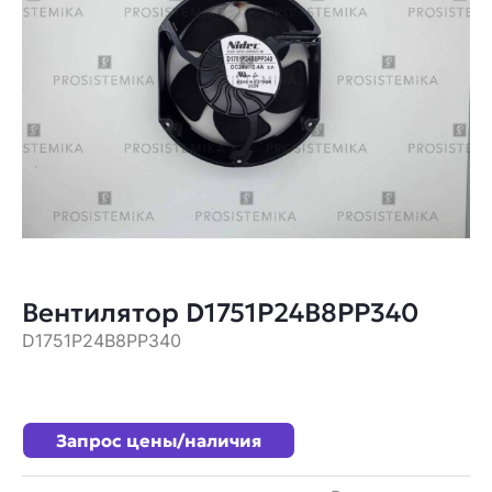
Вентилятор D1751P24B8PP340
D1751P24B8PP340
Запрос цены/наличия