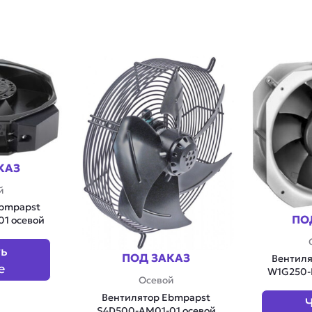
КАЗ
й
Ebmpapst
ПО
1 осевой
ть
ПОД ЗАКАЗ
Вентиля
е
W1G250-H
Осевой
Вентилятор Ebmpapst
Ч
S4D500-AM01-01 осевой