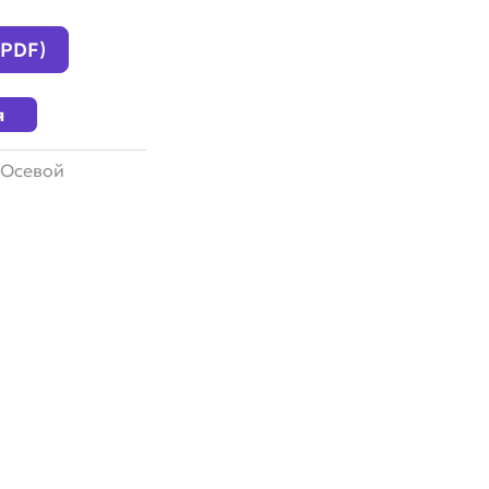
(PDF)
я
Осевой