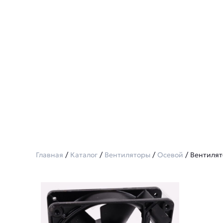
Главная
/
Каталог
/
Вентиляторы
/
Осевой
/ Вентилят