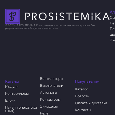
Ад
Са
Пе
© 2026г. PROSISTEMIKA Копирование и использование материалов без
Пе
разрешения правообладателя запрещено
шо
73
Вентиляторы
Каталог
Покупателям
Выключатели
Модули
Каталог
Автоматы
Контроллеры
Новости
Контакторы
Блоки
Оплата и доставка
Энкодеры
Панели оператора
Контакты
(HMI)
Реле