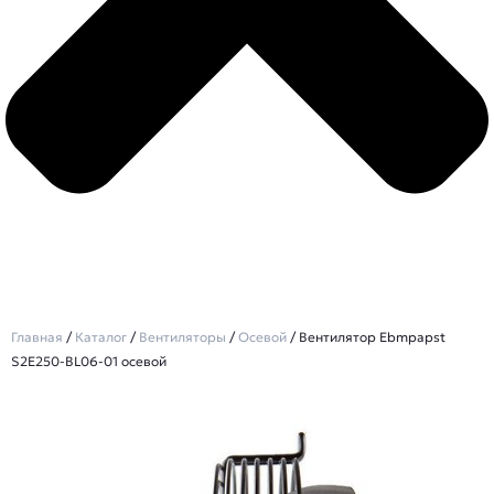
Главная
/
Каталог
/
Вентиляторы
/
Осевой
/ Вентилятор Ebmpapst
S2E250-BL06-01 осевой