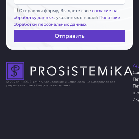
Соглашение
Отправляя форму, Вы даете свое
согласие на
обработку данных
, указанных в нашей
Политике
обработки персональных данных
.
Отправить
Ад
Са
Пе
© 2026г. PROSISTEMIKA Копирование и использование материалов без
Пе
разрешения правообладателя запрещено
шо
73