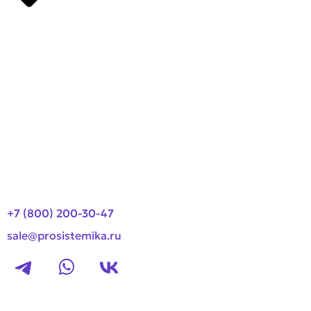
Производители
О компании
Оплата и доставка
Новости
Контакты
+7 (800) 200-30-47
sale@prosistemika.ru