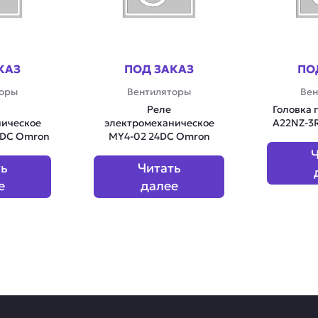
КАЗ
ПОД ЗАКАЗ
ПО
торы
Вентиляторы
Вен
Реле
Головка 
ническое
электромеханическое
A22NZ-3
2DC Omron
MY4-02 24DC Omron
Ч
ть
Читать
е
далее