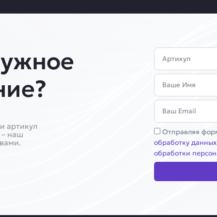
нужное
Артикул
Имя
ние?
Email
и артикул
Соглашение
Отправляя форм
 – наш
 вами.
обработку данных
обработки персон