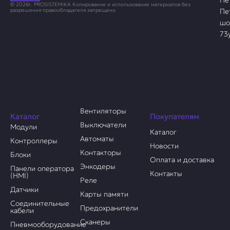
Пе
© 2026г. PROSISTEMIKA Копирование и использование материалов без
Пе
разрешения правообладателя запрещено
шо
73
Вентиляторы
Каталог
Покупателям
Выключатели
Модули
Каталог
Автоматы
Контроллеры
Новости
Контакторы
Блоки
Оплата и доставка
Энкодеры
Панели оператора
Контакты
(HMI)
Реле
Датчики
Карты памяти
Соединительные
Предохранители
кабели
Сканеры
Пневмооборудование