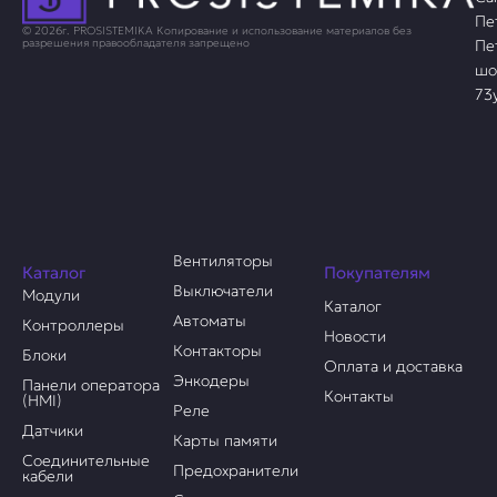
Пе
© 2026г. PROSISTEMIKA Копирование и использование материалов без
Пе
разрешения правообладателя запрещено
шо
73
Вентиляторы
Каталог
Покупателям
Выключатели
Модули
Каталог
Автоматы
Контроллеры
Новости
Контакторы
Блоки
Оплата и доставка
Энкодеры
Панели оператора
Контакты
(HMI)
Реле
Датчики
Карты памяти
Соединительные
Предохранители
кабели