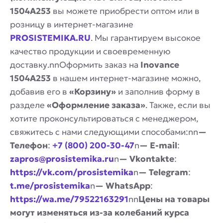
1504A253
вы можете приобрести оптом или в
розницу в интернет-магазине
PROSISTEMIKA.RU
. Мы гарантируем высокое
качество продукции и своевременную
доставку.nnОформить заказ на
Inovance
1504A253
в нашем интернет-магазине можно,
добавив его в
«Корзину»
и заполнив форму в
разделе
«Оформление заказа»
. Также, если вы
хотите проконсультироваться с менеджером,
свяжитесь с нами следующими способами:nn
—
Телефон
:
+7 (800) 200-30-47
n
— E-mail
:
zapros@prosistemika.ru
n
— Vkontakte
:
https://vk.com/prosistemika
n
— Telegram
:
t.me/prosistemika
n
— WhatsApp
:
https://wa.me/79522163291
nn
Цены на товары
могут изменяться из-за колебаний курса