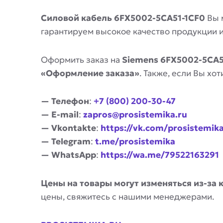
Силовой кабель 6FX5002-5CA51-1CF0
Вы 
гарантируем высокое качество продукции 
Оформить заказ на
Siemens 6FX5002-5CA5
«Оформление заказа»
. Также, если Вы х
— Телефон
:
+7 (800) 200-30-47
— E-mail
:
zapros@prosistemika.ru
— Vkontakte
:
https://vk.com/prosistemik
— Telegram
:
t.me/prosistemika
— WhatsApp
:
https://wa.me/79522163291
Цены на товары могут изменяться из-за 
цены, свяжитесь с нашими менеджерами.