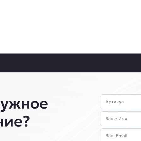
нужное
Артикул
Имя
ние?
Email