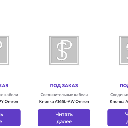
КАЗ
ПОД ЗАКАЗ
ПО
е кабели
Соединительные кабели
Соедини
PY Omron
Кнопка A165L-AW Omron
Кнопка A
ть
Читать
Ч
е
далее