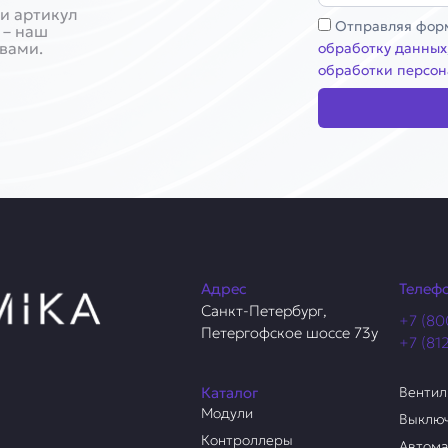
и артикул
Соглашение
Отправляя форм
 – наш
 вами.
обработку данных
обработки персон
Адрес
Телеф
Санкт-Петербург,
+7 (80
Петергофское шоссе 73у
+7 (81
Каталог
Венти
Модули
Выклю
Контроллеры
Автом