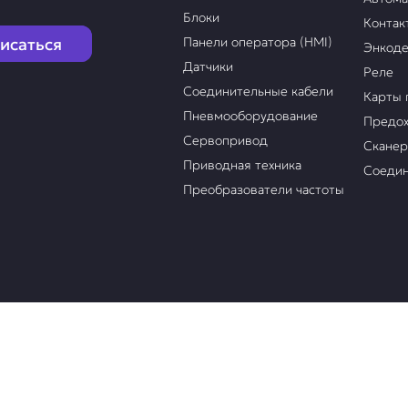
Блоки
Контак
исаться
Панели оператора (HMI)
Энкод
Датчики
Реле
Соединительные кабели
Карты 
Пневмооборудование
Предох
Сервопривод
Скане
Приводная техника
Соедин
Преобразователи частоты