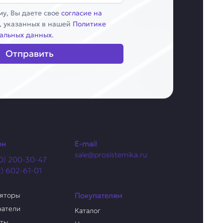
у, Вы даете свое
согласие на
, указанных в нашей
Политике
альных данных
.
Отправить
он
E-mail
sale@prosistemika.ru
0) 200-30-47
2) 602-61-01
ляторы
Покупателям
чатели
Каталог
аты