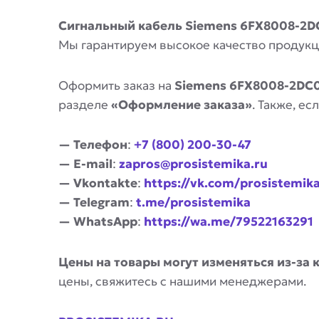
Сигнальный кабель Siemens 6FX8008-2
Мы гарантируем высокое качество продукц
Оформить заказ на
Siemens 6FX8008-2DC
разделе
«Оформление заказа»
. Также, е
— Телефон
:
+7 (800) 200-30-47
— E-mail
:
zapros@prosistemika.ru
— Vkontakte
:
https://vk.com/prosistemik
— Telegram
:
t.me/prosistemika
— WhatsApp
:
https://wa.me/79522163291
Цены на товары могут изменяться из-за 
цены, свяжитесь с нашими менеджерами.