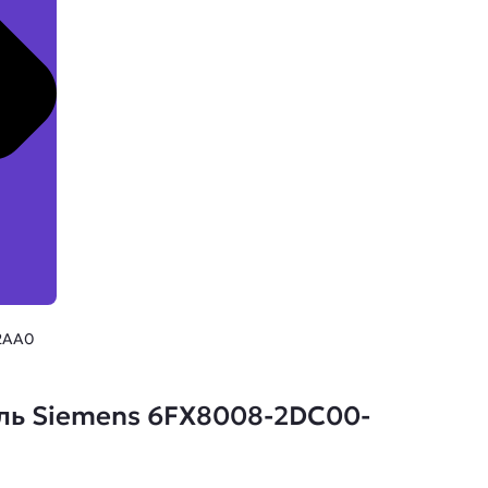
2AA0
ль Siemens 6FX8008-2DC00-