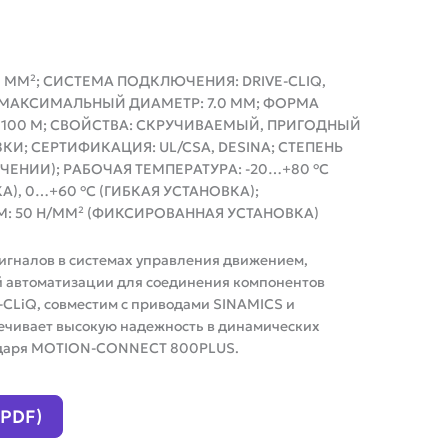
38 ММ²; СИСТЕМА ПОДКЛЮЧЕНИЯ: DRIVE-CLIQ,
 МАКСИМАЛЬНЫЙ ДИАМЕТР: 7.0 ММ; ФОРМА
 100 М; СВОЙСТВА: СКРУЧИВАЕМЫЙ, ПРИГОДНЫЙ
И; СЕРТИФИКАЦИЯ: UL/CSA, DESINA; СТЕПЕНЬ
ЧЕНИИ); РАБОЧАЯ ТЕМПЕРАТУРА: -20…+80 °C
), 0…+60 °C (ГИБКАЯ УСТАНОВКА);
: 50 Н/ММ² (ФИКСИРОВАННАЯ УСТАНОВКА)
игналов в системах управления движением,
 автоматизации для соединения компонентов
-CLiQ, совместим с приводами SINAMICS и
ечивает высокую надежность в динамических
годаря MOTION-CONNECT 800PLUS.
(PDF)