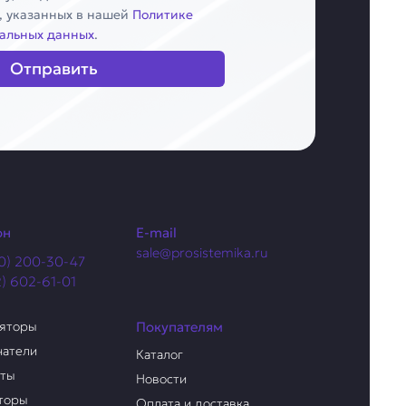
, указанных в нашей
Политике
альных данных
.
Отправить
он
E-mail
sale@prosistemika.ru
0) 200-30-47
2) 602-61-01
ляторы
Покупателям
чатели
Каталог
аты
Новости
торы
Оплата и доставка