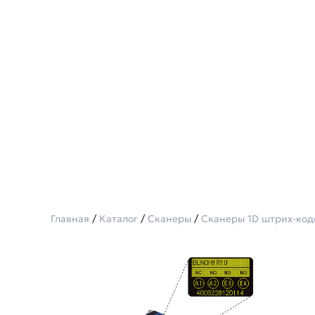
Главная
/
Каталог
/
Сканеры
/
Сканеры 1D штрих-код