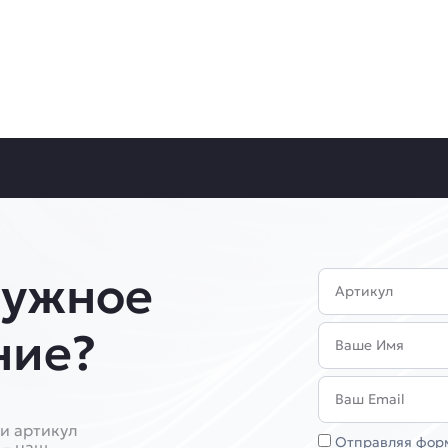
нужное
Артикул
Имя
ние?
Email
и артикул
Соглашение
Отправляя форм
 – наш