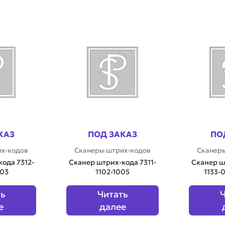
КАЗ
ПОД ЗАКАЗ
ПО
х-кодов
Сканеры штрих-кодов
Сканеры
ода 7312-
Сканер штрих-кода 7311-
Сканер ш
003
1102-1005
1133-
ть
Читать
Ч
е
далее