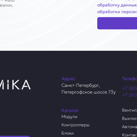
 вами.
обработку данных
обработки персон
Адрес
Телеф
Санкт-Петербург,
+7 (80
Петергофское шоссе 73у
+7 (81
Каталог
Венти
Модули
Выклю
Контроллеры
Автом
Блоки
Контак