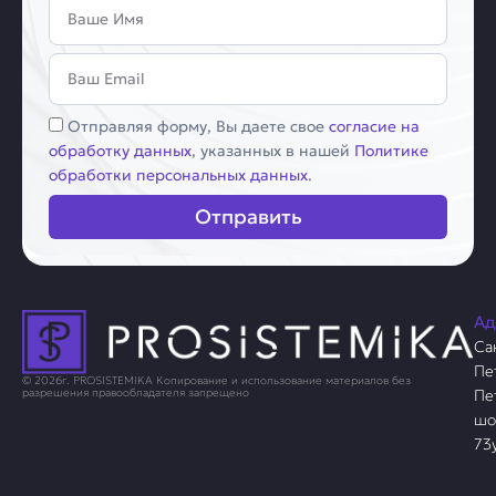
Имя
Email
Соглашение
Отправляя форму, Вы даете свое
согласие на
обработку данных
, указанных в нашей
Политике
обработки персональных данных
.
Отправить
Ад
Са
Пе
© 2026г. PROSISTEMIKA Копирование и использование материалов без
Пе
разрешения правообладателя запрещено
шо
73