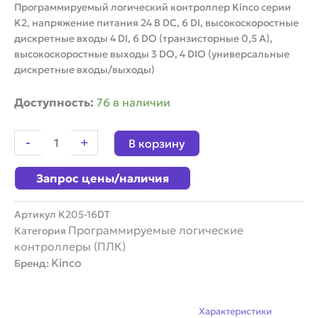
Программируемый логический контроллер Kinco серии
K2, напряжение питания 24 В DС, 6 DI, высокоскоростные
дискретные входы 4 DI, 6 DO (транзисторные 0,5 А),
высокоскоростные выходы 3 DO, 4 DIO (универсальные
дискретные входы/выходы)
Количество
Доступность:
76 в наличии
товара
Программируемый
-
+
В корзину
логический
контроллер
Запрос цены/наличия
Kinco
серии
K2
Артикул
K205-16DT
K205-
Программируемые логические
Категория
16DT
контроллеры (ПЛК)
Kinco
Бренд:
Описание
Характеристики