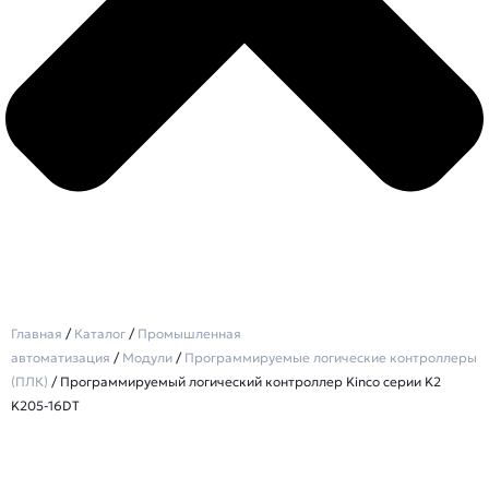
Главная
/
Каталог
/
Промышленная
автоматизация
/
Модули
/
Программируемые логические контроллеры
(ПЛК)
/ Программируемый логический контроллер Kinco серии K2
K205-16DT