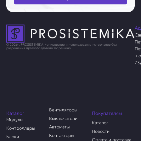
Ад
Са
Пе
© 2026г. PROSISTEMIKA Копирование и использование материалов без
Пе
разрешения правообладателя запрещено
шо
73
Вентиляторы
Каталог
Покупателям
Выключатели
Модули
Каталог
Автоматы
Контроллеры
Новости
Контакторы
Блоки
Оплата и доставка