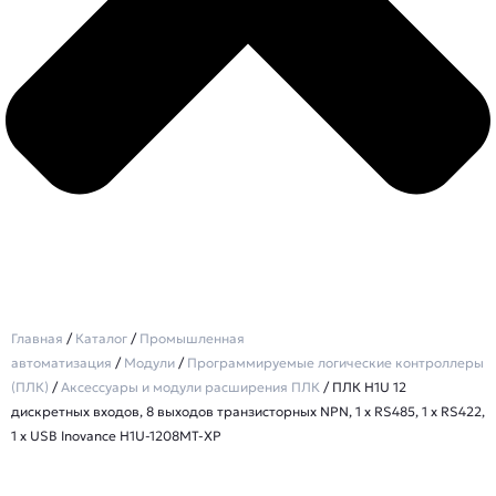
Главная
/
Каталог
/
Промышленная
автоматизация
/
Модули
/
Программируемые логические контроллеры
(ПЛК)
/
Аксессуары и модули расширения ПЛК
/ ПЛК H1U 12
дискретных входов, 8 выходов транзисторных NPN, 1 x RS485, 1 x RS422,
1 x USB Inovance H1U-1208MT-XP