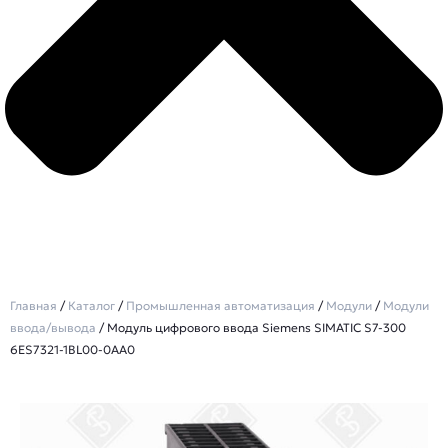
Главная
/
Каталог
/
Промышленная автоматизация
/
Модули
/
Модули
ввода/вывода
/ Модуль цифрового ввода Siemens SIMATIC S7-300
6ES7321-1BL00-0AA0