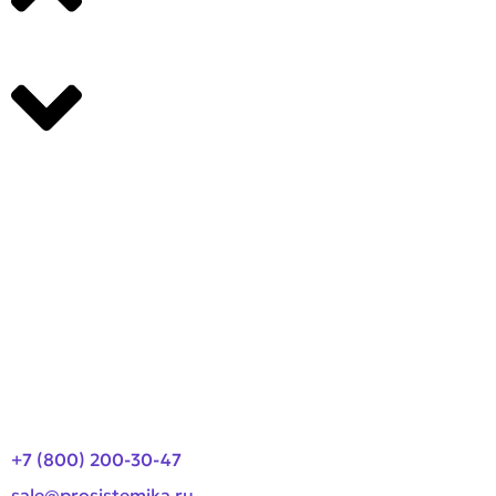
Производители
О компании
Оплата и доставка
Новости
Контакты
+7 (800) 200-30-47
sale@prosistemika.ru