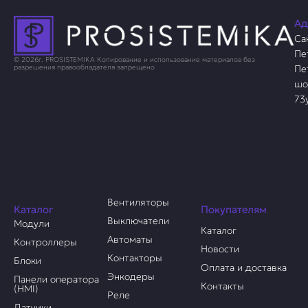
Ад
Са
Пе
© 2026г. PROSISTEMIKA Копирование и использование материалов без
Пе
разрешения правообладателя запрещено
шо
73
Вентиляторы
Каталог
Покупателям
Выключатели
Модули
Каталог
Автоматы
Контроллеры
Новости
Контакторы
Блоки
Оплата и доставка
Энкодеры
Панели оператора
Контакты
(HMI)
Реле
Датчики