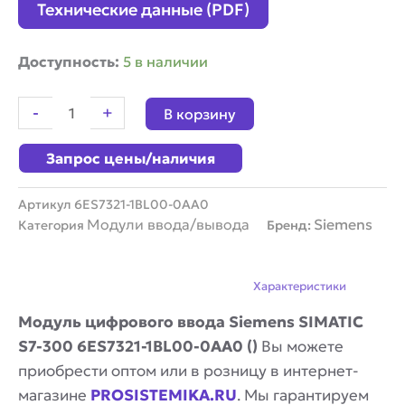
Технические данные (PDF)
Количество
Доступность:
5 в наличии
товара
Модуль
-
+
В корзину
цифрового
ввода
Запрос цены/наличия
Siemens
SIMATIC
S7-
Артикул
6ES7321-1BL00-0AA0
300
Модули ввода/вывода
Siemens
Категория
Бренд:
6ES7321-
1BL00-
0AA0
Описание
Характеристики
Модуль цифрового ввода Siemens SIMATIC
S7-300 6ES7321-1BL00-0AA0 ()
Вы можете
приобрести оптом или в розницу в интернет-
магазине
PROSISTEMIKA.RU
. Мы гарантируем