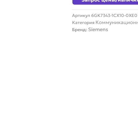
1CX10-
0XE0
Артикул
6GK7343-1CX10-0XE0
Коммуникационн
Категория
Siemens
Бренд: