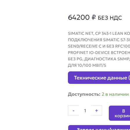
64200
₽
БЕЗ НДС
SIMATIC NET, CP 343-1 LE
ПОДКЛЮЧЕНИЯ SIMATIC S7-300
SEND/RECEIVE С И БЕЗ RFC10
PROFINET IO-DEVICE ВСТРО
БЕЗ PG, ДИАГНОСТИКА SNMP,
ДЛЯ 10/100 MBIT/S
Технические данные 
Количество
Доступность:
2 в наличии
товара
Коммуникационный
-
+
В
процессор
корзи
Siemens
6GK7343-
Запрос цены/наличи