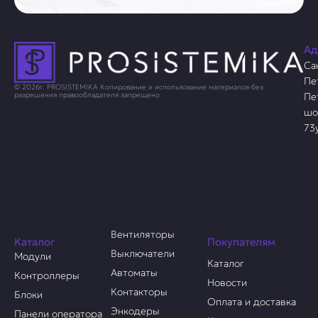
Ад
Са
Пе
© 2026г. PROSISTEMIKA Копирование и использование материалов без
Пе
разрешения правообладателя запрещено
шо
73
Вентиляторы
Каталог
Покупателям
Выключатели
Модули
Каталог
Автоматы
Контроллеры
Новости
Контакторы
Блоки
Оплата и доставка
Энкодеры
Панели оператора