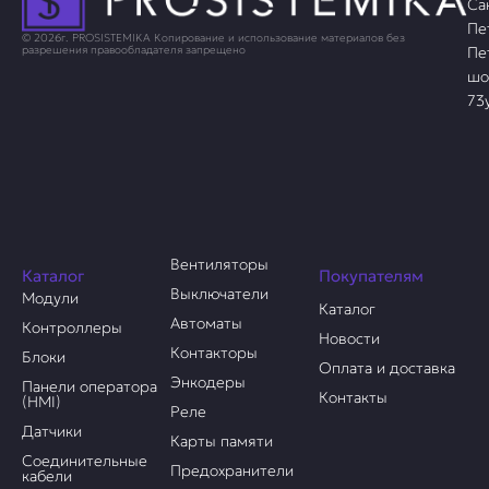
Са
Пе
© 2026г. PROSISTEMIKA Копирование и использование материалов без
Пе
разрешения правообладателя запрещено
шо
73
Вентиляторы
Каталог
Покупателям
Выключатели
Модули
Каталог
Автоматы
Контроллеры
Новости
Контакторы
Блоки
Оплата и доставка
Энкодеры
Панели оператора
Контакты
(HMI)
Реле
Датчики
Карты памяти
Соединительные
Предохранители
кабели