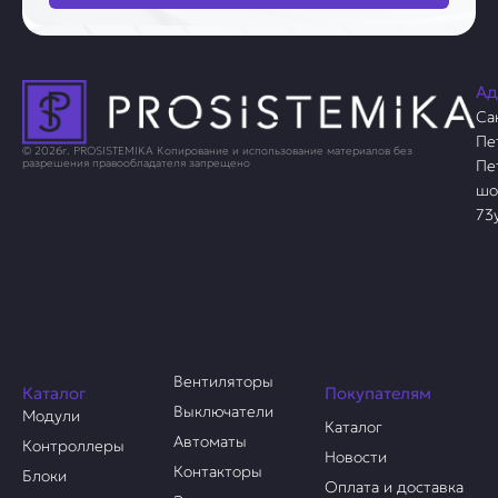
Ад
Са
Пе
© 2026г. PROSISTEMIKA Копирование и использование материалов без
Пе
разрешения правообладателя запрещено
шо
73
Вентиляторы
Каталог
Покупателям
Выключатели
Модули
Каталог
Автоматы
Контроллеры
Новости
Контакторы
Блоки
Оплата и доставка