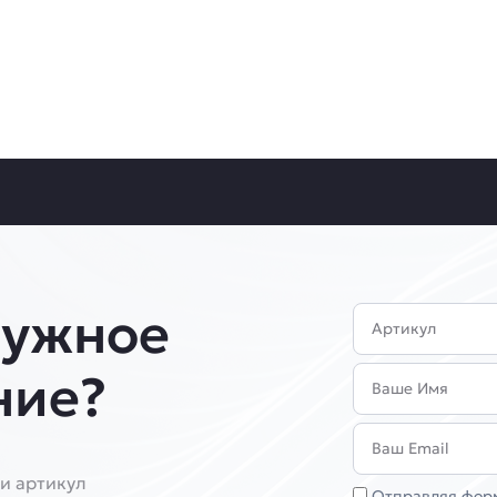
нужное
Артикул
Имя
ние?
Email
и артикул
Соглашение
Отправляя форм