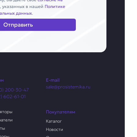
, указанных в нашей
Политике
альных данных
.
Отправить
он
E-mail
sale@prosistemika.ru
0) 200-30-47
2) 602-61-01
ляторы
Покупателям
чатели
Каталог
аты
Новости
торы