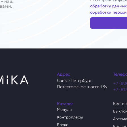
 – наш
 вами.
обработку данных
обработки персон
Адрес
Телеф
Санкт-Петербург,
+7 (80
Петергофское шоссе 73у
+7 (81
Каталог
Венти
Модули
Выклю
Контроллеры
Автом
Блоки
Контак