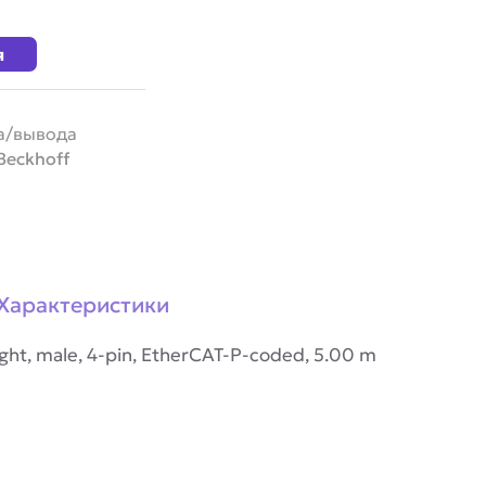
я
а/вывода
Beckhoff
Характеристики
aight, male, 4-pin, EtherCAT-P-coded, 5.00 m