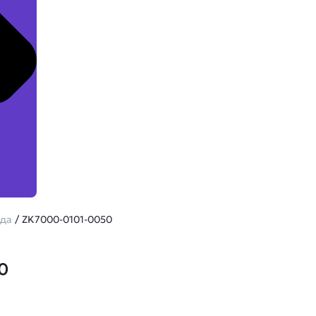
ода
/ ZK7000-0101-0050
0