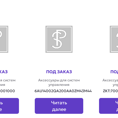
КАЗ
ПОД ЗАКАЗ
ПО
я систем
Аксессуары для систем
Аксессу
ния
управления
уп
0001000
6AU14002QA200AA0ZM43M44
ZKT:70
ть
Читать
Ч
е
далее