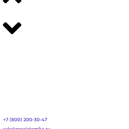
Производители
О компании
Оплата и доставка
Новости
Контакты
+7 (800) 200-30-47
sale@prosistemika.ru