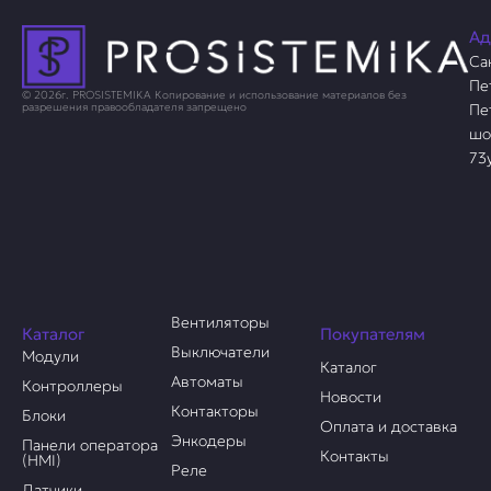
Ад
Са
Пе
© 2026г. PROSISTEMIKA Копирование и использование материалов без
Пе
разрешения правообладателя запрещено
шо
73
Вентиляторы
Каталог
Покупателям
Выключатели
Модули
Каталог
Автоматы
Контроллеры
Новости
Контакторы
Блоки
Оплата и доставка
Энкодеры
Панели оператора
Контакты
(HMI)
Реле
Датчики