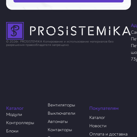
Ад
Са
Пе
© 2026г. PROSISTEMIKA Копирование и использование материалов без
Пе
разрешения правообладателя запрещено
шо
73
Вентиляторы
Каталог
Покупателям
Выключатели
Модули
Каталог
Автоматы
Контроллеры
Новости
Контакторы
Блоки
Оплата и доставка