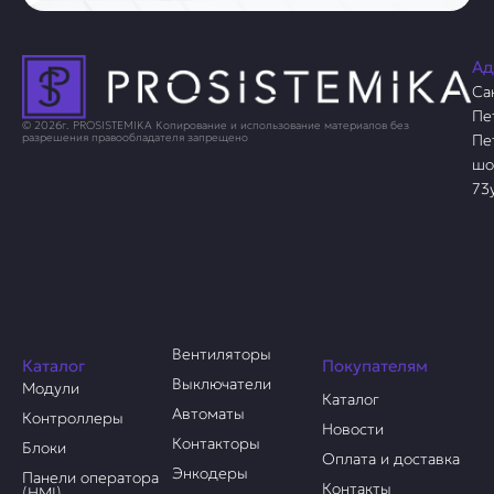
Ад
Са
Пе
© 2026г. PROSISTEMIKA Копирование и использование материалов без
Пе
разрешения правообладателя запрещено
шо
73
Вентиляторы
Каталог
Покупателям
Выключатели
Модули
Каталог
Автоматы
Контроллеры
Новости
Контакторы
Блоки
Оплата и доставка
Энкодеры
Панели оператора
Контакты
(HMI)