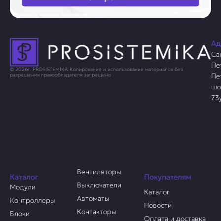
Ад
Са
Пе
© 2026г. PROSISTEMIKA Копирование и использование материалов без
Пе
разрешения правообладателя запрещено
шо
73
Вентиляторы
Каталог
Покупателям
Выключатели
Модули
Каталог
Автоматы
Контроллеры
Новости
Контакторы
Блоки
Оплата и доставка