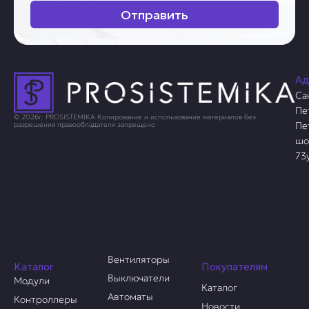
Отправить
Ад
Са
Пе
© 2026г. PROSISTEMIKA Копирование и использование материалов без
Пе
разрешения правообладателя запрещено
шо
73
Вентиляторы
Каталог
Покупателям
Выключатели
Модули
Каталог
Автоматы
Контроллеры
Новости