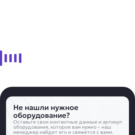
розетка для
датчика Festo SIE-
GD
SIE-GD
Читать далее
Не нашли нужное
оборудование?
Оставьте свои контактные данные и артикул
оборудования, которое вам нужно – наш
менеджер найдет его и свяжется с вами.