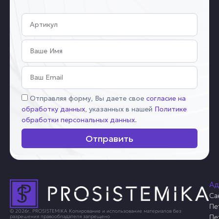
Артикул
Имя
Email
Соглашение
Отправляя форму, Вы даете свое
согласие на
обработку данных
, указанных в нашей
Политике
обработки персональных данных
.
Отправить
Ад
Са
Пе
© 2026г. PROSISTEMIKA Копирование и использование материалов без
Пе
разрешения правообладателя запрещено