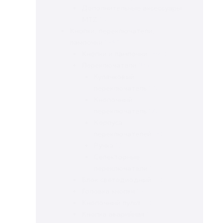
Дополнительные аксессуары
MTZ
(14)
Кнопки, переключатели,
лампочки
(537)
Кнопки и лампочки
(395)
Переключатели
(89)
Кулачковый
переключатель
(24)
Кнопочный
переключатель
(7)
Корпуса
переключателей
(3)
Ручка
(2)
Селекторные
переключатели
(1)
Блок светодиодный
(5)
Головка кнопки
(5)
Кнопочный пульт
(5)
Кнопка аварийная
(1)