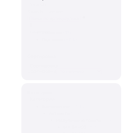
Search
Search content
В
наличии
В наличии
(33)
Под заказ
(9154)
Сортировка
Сортировка
Сортировка
Категории
Категории
Выключатели
(4018)
Автоматы
(3153)
Модульные автоматы
(1031)
6кА ВА-103
(283)