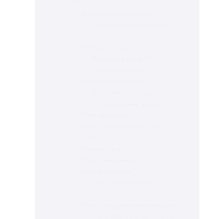
Реле
(496)
Промежуточное реле
(246)
Промежуточные реле
ПР-102
(190)
Тепловое реле
(138)
Тепловые реле РТ-02
(45)
Тепловые реле РТ-03
(31)
Реле интерфейсное
(25)
Экономичная серия
интерфейсных реле
(3)
Реле времени
(12)
Интеллектуальные реле ZELIO
LOGIC
(9)
Миниатюрное реле
(7)
Реле безопасности
(7)
Реле контроля
(7)
Реле контроля фаз
РК-101
(2)
Реле электромеханическое
(6)
Реле электромагнитное
(3)