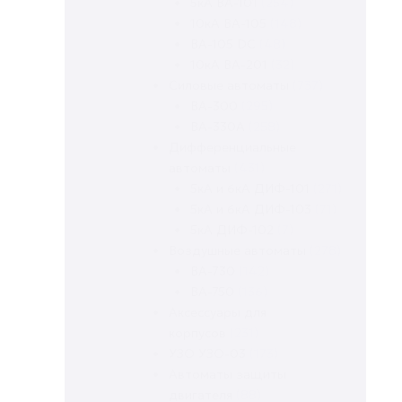
5кА ВА-101
(254)
10кА ВА-105
(148)
ВА-105 DC
(48)
10кА ВА-201
(32)
Силовые автоматы
(737)
ВА-300
(295)
ВА-330A
(258)
Дифференциальные
автоматы
(431)
5кА и 6кА ДИФ-101
(271)
5кА и 6кА ДИФ-103
(71)
5кА ДИФ-102
(7)
Воздушные автоматы
(278)
ВА-730
(142)
ВА-750
(136)
Аксессуары для
корпусов
(231)
УЗО УЗО-03
(173)
Автоматы защиты
двигателя
(88)