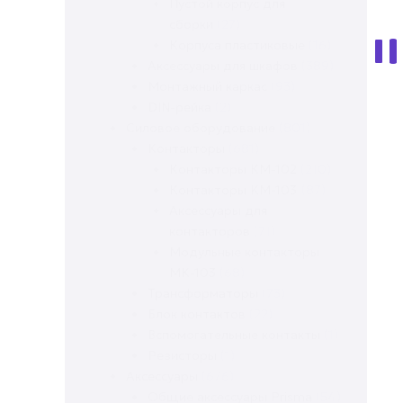
Пустой корпус для
сборки
(27)
Корпуса пластиковые
(16)
Аксессуары для шкафов
(389)
Монтажный каркас
(93)
DIN-рейка
(2)
Силовое оборудование
(801)
Контакторы
(681)
Контакторы КМ-102
(210)
Контакторы KM-103
(87)
Аксессуары для
контакторов
(71)
Модульные контакторы
МК-103
(68)
Трансформаторы
(73)
Блок контактов
(22)
Вспомогательные контакты
(1)
Резисторы
(1)
Аксессуары
(676)
Общие аксессуары Prisma
(54)