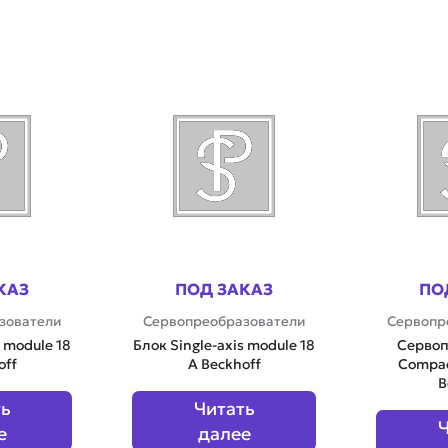
КАЗ
ПОД ЗАКАЗ
ПО
зователи
Сервопреобразователи
Сервопр
s module 18
Блок Single-axis module 18
Сервоп
off
A Beckhoff
Compac
B
ть
Читать
Ч
е
далее