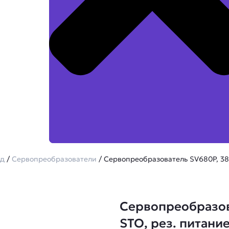
од
/
Сервопреобразователи
/ Сервопреобразователь SV680P, 380
Сервопреобразова
STO, рез. питани