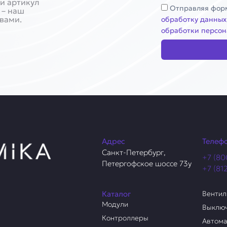
и артикул
Соглашение
Отправляя форм
 – наш
 вами.
обработку данных
обработки персон
Адрес
Телеф
Санкт-Петербург,
+7 (80
Петергофское шоссе 73у
+7 (81
Каталог
Венти
Модули
Выклю
Контроллеры
Автом