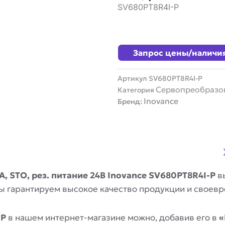
SV680PT8R4I-P
Запрос цены/наличи
Артикул
SV680PT8R4I-P
Сервопреобразо
Категория
Inovance
Бренд:
, STO, рез. питание 24В Inovance SV680PT8R4I-P
вы
Мы гарантируем высокое качество продукции и своев
-P
в нашем интернет-магазине можно, добавив его в
«