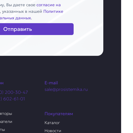
у, Вы даете свое
согласие на
, указанных в нашей
Политике
альных данных
.
Отправить
он
E-mail
sale@prosistemika.ru
0) 200-30-47
2) 602-61-01
ляторы
Покупателям
чатели
Каталог
аты
Новости