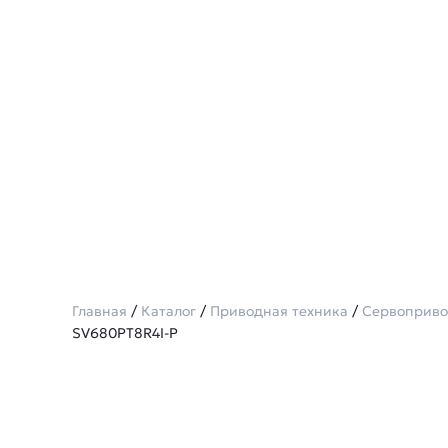
Главная
/
Каталог
/
Приводная техника
/
Сервоприв
SV680PT8R4I-P