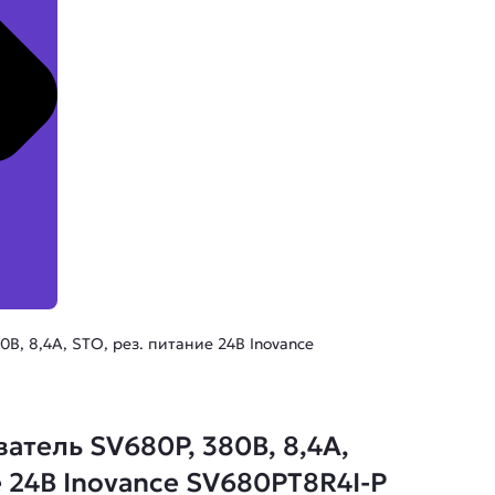
В, 8,4А, STO, рез. питание 24В Inovance
тель SV680P, 380В, 8,4А,
е 24В Inovance SV680PT8R4I-P