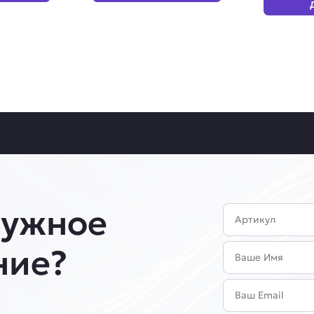
нужное
Артикул
Имя
ние?
Email